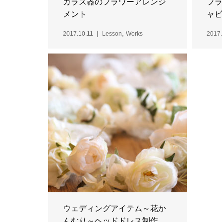
ガラス器のフラワーアレンジ
フ
メント
ャビ
,
2017.10.11
Lesson
Works
2017.
ウェディングアイテム～花か
んむり～ヘッドドレス制作