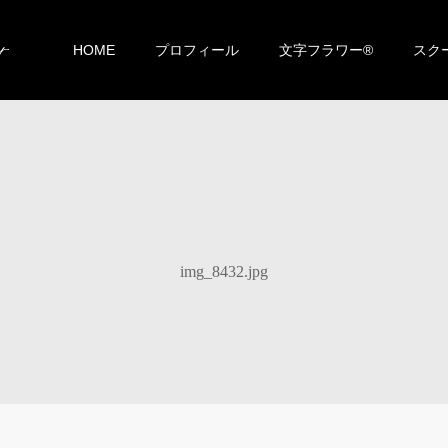
HOME
プロフィール
文字フラワー®︎
スク
img_8432.jpg