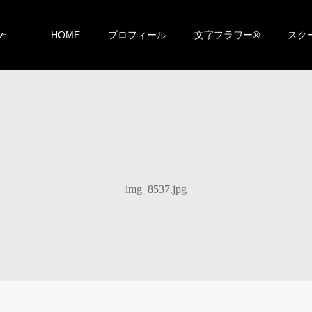
HOME
プロフィール
文字フラワー®︎
スク
img_8537.jpg