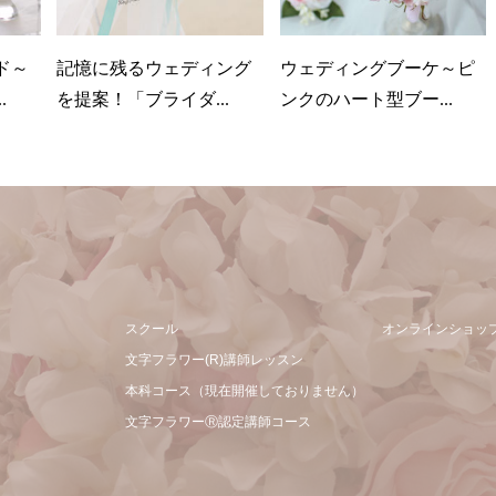
ド～
記憶に残るウェディング
ウェディングブーケ～ピ
.
を提案！「ブライダ...
ンクのハート型ブー...
スクール
オンラインショッ
文字フラワー(R)講師レッスン
本科コース（現在開催しておりません）
文字フラワーⓇ認定講師コース