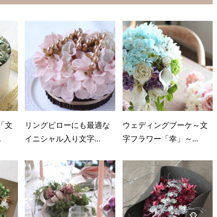
「文
リングピローにも最適な
ウェディングブーケ～文
.
イニシャル入り文字...
字フラワー「幸」～...