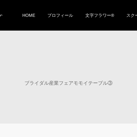
HOME
プロフィール
文字フラワー®︎
スク
ブライダル産業フェアモモイテーブル③