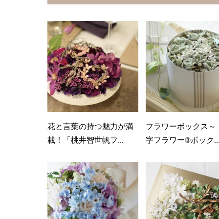
花と言葉の持つ魅力が満
フラワーボックス～
載！「桃井智世帆フ...
字フラワー®ボック..