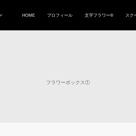
HOME
プロフィール
文字フラワー®︎
スク
フラワーボックス①